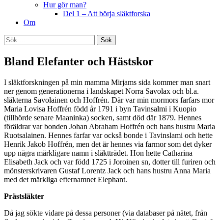
Hur gör man?
Del 1 – Att börja släktforska
Om
Sök
efter:
Bland Elefanter och Hästskor
I släktforskningen på min mamma Mirjams sida kommer man snart
ner genom generationerna i landskapet Norra Savolax och bl.a.
släkterna Savolainen och Hoffrén. Där var min mormors farfars mor
Maria Lovisa Hoffrén född år 1791 i byn Tavinsalmi i Kuopio
(tillhörde senare Maaninka) socken, samt död där 1879. Hennes
föräldrar var bonden Johan Abraham Hoffrén och hans hustru Maria
Ruotsalainen. Hennes farfar var också bonde i Tavinslami och hette
Henrik Jakob Hoffrén, men det är hennes via farmor som det dyker
upp några märkligare namn i släktträdet. Hon hette Catharina
Elisabeth Jack och var född 1725 i Joroinen sn, dotter till furiren och
mönsterskrivaren Gustaf Lorentz Jack och hans hustru Anna Maria
med det märkliga efternamnet Elephant.
Prästsläkter
Då jag sökte vidare på dessa personer (via databaser på nätet, från