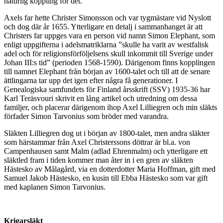
naturlig koppling för det.
Axels far hette Christer Simonsson och var tygmästare vid Nyslott
och dog där år 1655. Ytterligare en detalj i sammanhanget är att
Christers far uppges vara en person vid namn Simon Elephant, som
enligt uppgifterna i adelsmatriklarna ”skulle ha varit av westfalisk
adel och för religionsförföljelsens skull inkommit till Sverige under
Johan III:s tid” (perioden 1568-1590). Därigenom finns kopplingen
till namnet Elephant från början av 1600-talet och till att de senare
ättlingarna tar upp det igen efter några få generationer. I
Genealogiska samfundets för Finland årsskrift (SSV) 1935-36 har
Karl Teräsvouri skrivit en lång artikel och utredning om dessa
familjer, och placerar därigenom ihop Axel Lilliegren och min släkts
förfader Simon Tarvonius som bröder med varandra.
Släkten Lilliegren dog ut i början av 1800-talet, men andra släkter
som härstammar från Axel Christerssons döttrar är bl.a. von
Campenhausen samt Malm (adlad Ehrenmalm) och ytterligare ett
släktled fram i tiden kommer man åter in i en gren av släkten
Hästesko av Målagård, via en dotterdotter Maria Hoffman, gift med
Samuel Jakob Hästesko, en kusin till Ebba Hästesko som var gift
med kaplanen Simon Tarvonius.
Krigarsläkt