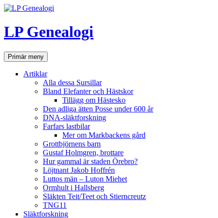
Hoppa
till
innehåll
LP Genealogi
Sök
Primär meny
Artiklar
Alla dessa Sursillar
Bland Elefanter och Hästskor
Tillägg om Hästesko
Den adliga ätten Posse under 600 år
DNA-släktforskning
Farfars lastbilar
Mer om Markbackens gård
Grottbjörnens barn
Gustaf Holmgren, brottare
Hur gammal är staden Örebro?
Löjtnant Jakob Hoffrén
Luttos män – Luton Miehet
Ormhult i Hallsberg
Släkten Teit/Teet och Stierncreutz
TNG11
Släktforskning