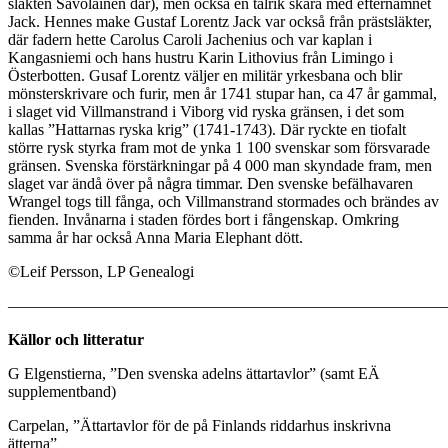
släkten Savolainen där), men också en talrik skara med efternamnet
Jack. Hennes make Gustaf Lorentz Jack var också från prästsläkter,
där fadern hette Carolus Caroli Jachenius och var kaplan i
Kangasniemi och hans hustru Karin Lithovius från Limingo i
Österbotten. Gusaf Lorentz väljer en militär yrkesbana och blir
mönsterskrivare och furir, men år 1741 stupar han, ca 47 år gammal,
i slaget vid Villmanstrand i Viborg vid ryska gränsen, i det som
kallas ”Hattarnas ryska krig” (1741-1743). Där ryckte en tiofalt
större rysk styrka fram mot de ynka 1 100 svenskar som försvarade
gränsen. Svenska förstärkningar på 4 000 man skyndade fram, men
slaget var ändå över på några timmar. Den svenske befälhavaren
Wrangel togs till fånga, och Villmanstrand stormades och brändes av
fienden. Invånarna i staden fördes bort i fångenskap. Omkring
samma år har också Anna Maria Elephant dött.
©Leif Persson, LP Genealogi
———————————————————————————
Källor och litteratur
G Elgenstierna, ”Den svenska adelns ättartavlor” (samt EÄ
supplementband)
Carpelan, ”Ättartavlor för de på Finlands riddarhus inskrivna
ätterna”