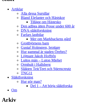
Artiklar
Alla dessa Sursillar
Bland Elefanter och Hästskor
Tillägg om Hästesko
Den adliga ätten Posse under 600 år
DNA-släktforskning
Farfars lastbilar
Mer om Markbackens gård
Grottbjörnens barn
Gustaf Holmgren, brottare
Hur gammal är staden Örebro?
Löjtnant Jakob Hoffrén
Luttos män – Luton Miehet
Ormhult i Hallsberg
Släkten Teit/Teet och Stierncreutz
TNG11
Släktforskning
Hur gör man?
Del 1 – Att börja släktforska
Om
Arkiv