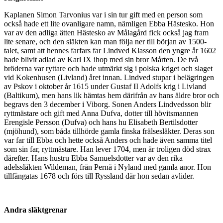
Kaplanen Simon Tarvonius var i sin tur gift med en person som
också hade ett lite ovanligare namn, nämligen Ebba Hästesko. Hon
var av den adliga ätten Hästesko av Målagård fick också jag fram
lite senare, och den släkten kan man följa ner till början av 1500-
talet, samt att hennes farfars far Lindved Klasson den yngre år 1602
hade blivit adlad av Karl IX ihop med sin bror Mårten. De två
bröderna var ryttare och hade utmärkt sig i polska kriget och slaget
vid Kokenhusen (Livland) året innan. Lindved stupar i belägringen
av Pskov i oktober år 1615 under Gustaf II Adolfs krig i Livland
(Baltikum), men hans lik hämtas hem därifrån av hans äldre bror och
begravs den 3 december i Viborg. Sonen Anders Lindvedsson blir
ryttmästare och gift med Anna Dufva, dotter till hövitsmannen
Erengisle Persson (Dufva) och hans hu Elisabeth Bertilsdotter
(mjöhund), som båda tillhörde gamla finska frälsesläkter. Deras son
var far till Ebba och hette också Anders och hade även samma titel
som sin far, ryttmästare. Han lever 1704, men är troligen död strax
därefter. Hans hustru Ebba Samuelsdotter var av den rika
adelssläkten Wildeman, från Pernå i Nyland med gamla anor. Hon
tillfångatas 1678 och förs till Ryssland där hon sedan avlider.
Andra släktgrenar