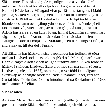
Släktnamnet Hästesko började egentligen inte användas förrän i
mitten av 1600-talet för att skilja två olika grenar av släkten åt.
Namnet Hästesko av Målagård visar på släktens stamgods i Måhla
(Moula) socken Viborgs län, men en brorson till Lindved d.y. hade
adlats år 1639 till namnet Hästesko-Fortuna. Enligt traditionen
föranleddes namn och hjälmprydnaden, en fortuna stående på ett
klot mellan två gyllene horn, av han en gång då kung Gustaf II
Adolfs häst sårats av en kula i foten, lämnat konungen sin egen häst
sägandes ”lyckan råkar man när kulan råkar hästskon”. Den
släktgrenen dör ut i början av 1900-talet, men har ättlingar i många
andra släkter, till stor del i Finland.
Att släkterna har hästskor i sina vapenbilder har troligen att göra
med att Lindveds och hans bröders (Karl och Mårten) morfar var
Henrik Ragvaldsson av den adliga Sjundbysläkten, vilken förde en
hästsko i skölden. Lindveds äldre bror med samma namn (överste
Lindved gamle, död 1635), som troligen var född i ett tidigare
äktenskap än de yngre bröderna, hade tillnamnet Sabel, vars son
Gustaf blev för sin fars räkning introducerad på Riddarhuset år 1633
med namnet Sabelfana.
Vidare öden
Av Anna Maria Elephants barn och övriga ättlingar härstammar min
gren ner i bondesläkten Hoffrén i Maaninka (och vidare i bl.a.