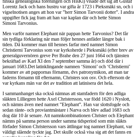
finska genealogiska föreningen och HisKi) visade det sig att Gustaf
Lorentz Jack och hans hustru var gifta år 1723 i Pieksmäki sn, och i
vigselnotisen anges att hon var ”herr Simon Tarvonii dotter”. I andra
uppgifter fick jag fram att han var kaplan där och hette Simon
Simoni Tarvonius.
Men varför namnet Elephant när pappan hette Tarvonius? Det får
sin tydliga förklaring när man följer hennes anfäder längre bak i
tiden. Då kommer man till hennes farfar med namnet Simon
Christierni Tarvonius som var kyrkoherde i Pieksmäki (efter brev av
generalguvernören greve Per Brahe den 27 juni 1664 och tjänsten
bekräftad av Karl XI den 7 september samma år) och död där i
januari 1683.Det latinklingande namnen ‘Simoni’ och ‘Christierni’
kommer av att pappornas förnamn, dvs patronymikon, att man tar
faderns förnamn till efternamn, Christers son osv. Och eftersom de
var kyrkans män var det av tradition att latinisera det hela.
I sammanhanget ska också nämnas att stamfadern för den adliga
släkten Lilliegren hette Axel Christersson, var född 1620 i Nyslott,
och nämns även med namnet ”Elephant”. Han var slottsfogde och
sedan ränte- och proviantmästare i Narva och blev adlad 1683 och
dog där 10 år senare. Att namnkombinationen Christer och Elephant
nämns på samma person under samma tidsperiod som min släkts
förfader Simon Christersson vars ättlingar tog namnet Elephant, var
väldigt slående tyckte jag. Det skulle också visa sig att det fanns en