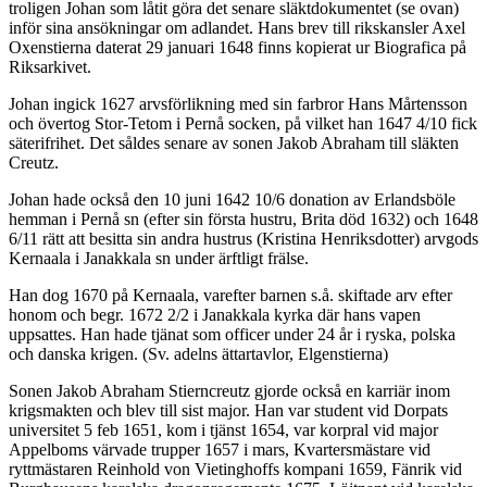
troligen Johan som låtit göra det senare släktdokumentet (se ovan)
inför sina ansökningar om adlandet. Hans brev till rikskansler Axel
Oxenstierna daterat 29 januari 1648 finns kopierat ur Biografica på
Riksarkivet.
Johan ingick 1627 arvsförlikning med sin farbror Hans Mårtensson
och övertog Stor-Tetom i Pernå socken, på vilket han 1647 4/10 fick
säterifrihet. Det såldes senare av sonen Jakob Abraham till släkten
Creutz.
Johan hade också den 10 juni 1642 10/6 donation av Erlandsböle
hemman i Pernå sn (efter sin första hustru, Brita död 1632) och 1648
6/11 rätt att besitta sin andra hustrus (Kristina Henriksdotter) arvgods
Kernaala i Janakkala sn under ärftligt frälse.
Han dog 1670 på Kernaala, varefter barnen s.å. skiftade arv efter
honom och begr. 1672 2/2 i Janakkala kyrka där hans vapen
uppsattes. Han hade tjänat som officer under 24 år i ryska, polska
och danska krigen. (Sv. adelns ättartavlor, Elgenstierna)
Sonen Jakob Abraham Stierncreutz
gjorde också en karriär inom
krigsmakten och blev till sist major. Han var student vid Dorpats
universitet 5 feb 1651, kom i tjänst 1654, var korpral vid major
Appelboms värvade trupper 1657 i mars, Kvartersmästare vid
ryttmästaren Reinhold von Vietinghoffs kompani 1659, Fänrik vid