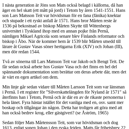
I nästa generation är Jöns son Mats också belagd i källorna, då han
äger en hel skatt (ett mått på jord) i Tetom by åren 1541-1551. Hans
son Lars Matsson Teit var hövidsman för en fana (fänika) knektar
och stupade i ett ryskt anfall år 1571. Hans bror Mårten reste år
1536 på bekostnad av biskop Mårten Skytte till Wittenbergs
universitet i Tyskland ihop med en annan pojke från Pernå,
nämligen Mikael Agricola som senare blev Finlands reformator och
biskop i Åbo. När de kommer hem år 1539 blir Mårten utsedd till
lärare åt Gustav Vasas söner hertigarna Erik (XIV) och Johan (III),
men dör redan 1544.
Två av sönerna till Lars Matsson Teit var Jakob och Bengt Teit. De
får sedan också arbete hos Gustav Vasa och det finns en hel del
spännande dokumentation som berättar om deras arbete där, men det
är värt en egen artikel om dem.
Min linje går sedan vidare till Mårten Larsson Teit som var länsman
i Pernå. I ett register för ”Silverskattelängden för Nyland år 1571″ så
återfinns han i Tetom, Pernå och är där en av de rikaste personerna i
hela länet. Fyra hästar istället för det vanliga med en, osv. samt mer
boskap och tillgångar än någon. Detta har troligen att göra med att
han också bedrev krog, eller gästgiveri? (se Åström, 1965)
Sedan följer Mats Mårtensson Teit, som var hövidsman och dog
1613, enligt sonen Johan i den ryska fejden. Matts får frihetsbrev 22