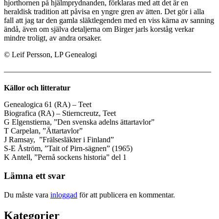
hjorthornen på hjälmprydnanden, förklaras med att det är en
heraldisk tradition att påvisa en yngre gren av ätten. Det gör i alla
fall att jag tar den gamla släktlegenden med en viss kärna av sanning
ändå, även om själva detaljerna om Birger jarls korståg verkar
mindre troligt, av andra orsaker.
© Leif Persson, LP Genealogi
——————————————————————————–
Källor och litteratur
Genealogica 61 (RA) – Teet
Biografica (RA) – Stierncreutz, Teet
G Elgenstierna, ”Den svenska adelns ättartavlor”
T Carpelan, ”Ättartavlor”
J Ramsay, ”Frälsesläkter i Finland”
S-E Åström, ”Tait of Pirn-sägnen” (1965)
K Antell, ”Pernå sockens historia” del 1
Lämna ett svar
Du måste vara
inloggad
för att publicera en kommentar.
Kategorier