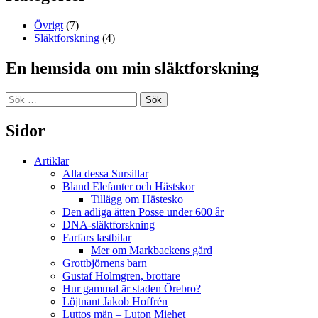
Övrigt
(7)
Släktforskning
(4)
En hemsida om min släktforskning
Sök
efter:
Sidor
Artiklar
Alla dessa Sursillar
Bland Elefanter och Hästskor
Tillägg om Hästesko
Den adliga ätten Posse under 600 år
DNA-släktforskning
Farfars lastbilar
Mer om Markbackens gård
Grottbjörnens barn
Gustaf Holmgren, brottare
Hur gammal är staden Örebro?
Löjtnant Jakob Hoffrén
Luttos män – Luton Miehet