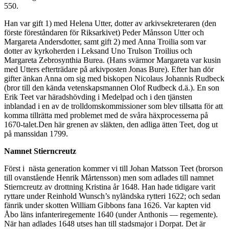
550.
Han var gift 1) med Helena Utter, dotter av arkivsekreteraren (den
förste föreståndaren för Riksarkivet) Peder Månsson Utter och
Margareta Andersdotter, samt gift 2) med Anna Troilia som var
dotter av kyrkoherden i Leksand Uno Trulson Troilius och
Margareta Zebrosynthia Burea. (Hans svärmor Margareta var kusin
med Utters efterträdare på arkivposten Jonas Bure). Efter han dör
gifter änkan Anna om sig med biskopen Nicolaus Johannis Rudbeck
(bror till den kända vetenskapsmannen Olof Rudbeck d.ä.). En son
Erik Teet var häradshövding i Medelpad och i den tjänsten
inblandad i en av de trolldomskommissioner som blev tillsatta för att
komma tillrätta med problemet med de svåra häxprocesserna på
1670-talet.Den här grenen av släkten, den adliga ätten Teet, dog ut
på manssidan 1799.
Namnet Stierncreutz
Först i nästa generation kommer vi till Johan Matsson Teet
(brorson
till ovanstående Henrik Mårtensson) men
som adlades till namnet
Stierncreutz av drottning Kristina år 1648. Han hade tidigare varit
ryttare under Reinhold Wunsch’s nyländska rytteri 1622; och sedan
fänrik under skotten William Gibbons fana 1626. Var kapten vid
Åbo läns infanteriregemente 1640 (under Anthonis — regemente).
När han adlades 1648 utses han till stadsmajor i Dorpat. Det är