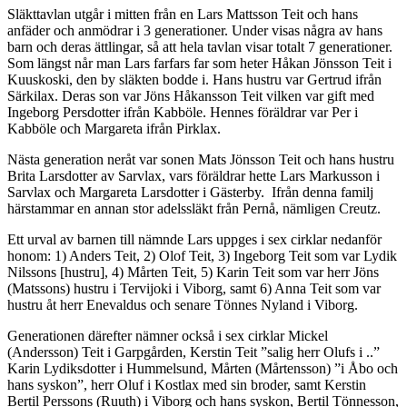
Släkttavlan utgår i mitten från en Lars Mattsson Teit och hans
anfäder och anmödrar i 3 generationer. Under visas några av hans
barn och deras ättlingar, så att hela tavlan visar totalt 7 generationer.
Som längst når man Lars farfars far som heter Håkan Jönsson Teit i
Kuuskoski, den by släkten bodde i. Hans hustru var Gertrud ifrån
Särkilax. Deras son var Jöns Håkansson Teit vilken var gift med
Ingeborg Persdotter ifrån Kabböle. Hennes föräldrar var Per i
Kabböle och Margareta ifrån Pirklax.
Nästa generation neråt var sonen Mats Jönsson Teit och hans hustru
Brita Larsdotter av Sarvlax, vars föräldrar hette Lars Markusson i
Sarvlax och Margareta Larsdotter i Gästerby. Ifrån denna familj
härstammar en annan stor adelssläkt från Pernå, nämligen Creutz.
Ett urval av barnen till nämnde Lars uppges i sex cirklar nedanför
honom: 1) Anders Teit, 2) Olof Teit, 3) Ingeborg Teit som var Lydik
Nilssons [hustru], 4) Mårten Teit, 5) Karin Teit som var herr Jöns
(Matssons) hustru i Tervijoki i Viborg, samt 6) Anna Teit som var
hustru åt herr Enevaldus och senare Tönnes Nyland i Viborg.
Generationen därefter nämner också i sex cirklar Mickel
(Andersson) Teit i Garpgården, Kerstin Teit ”salig herr Olufs i ..”
Karin Lydiksdotter i Hummelsund, Mårten (Mårtensson) ”i Åbo och
hans syskon”, herr Oluf i Kostlax med sin broder, samt Kerstin
Bertil Perssons (Ruuth) i Viborg och hans syskon, Bertil Tönnesson,