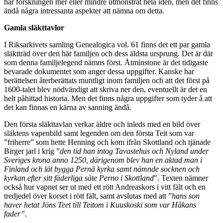
har forskningen mer eller mindre utmönstrat hela idén, men det finns
ändå några intressanta aspekter att nämna om detta.
Gamla släkttavlor
I Riksarkivets samling Genealogica vol. 61 finns det ett par gamla
släktträd över den här familjen och dess äldsta ursprung. Det är där
som denna familjelegend nämns först. Åtminstone är det tidigaste
bevarade dokumentet som anger dessa uppgifter. Kanske har
berättelsen återberättats muntligt inom familjen och att det först på
1600-talet blev nödvändigt att skriva ner den, eventuellt är det en
helt påhittad historia. Men det finns några uppgifter som tyder å att
det kan finnas en kärna av sanning ändå.
Den första släkttavlan verkar äldre och inleds med en bild över
släktens vapenbild samt legenden om den första Teit som var
”friherre” som hette Henning och kom ifrån Skottland och tjänade
Birger jarl i krig ”
den tid han intog Tavastehus och Nyland under
Sveriges krona anno 1250, därigenom blev han en aktad man i
Finland och lät bygga Pernå kyrka samt nämnde socknen och
kyrkan efter sitt fäderliga säte Perno i Skottland
”. Texten nämner
också hur vapnet ser ut med ett rött Andreaskors i vitt fält och en
tredjedel över korset i rött fält, samt avslutas med att ”
hans son
haver hetat Jöns Teet till Teitom i Kuuskoski som var Håkans
fader”.