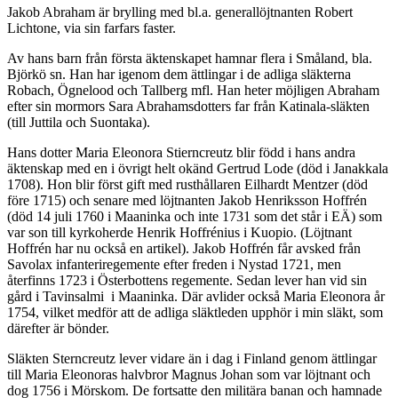
Jakob Abraham är brylling med bl.a. generallöjtnanten Robert
Lichtone, via sin farfars faster.
Av hans barn från första äktenskapet hamnar flera i Småland, bla.
Björkö sn. Han har igenom dem ättlingar i de adliga släkterna
Robach, Ögnelood och Tallberg mfl. Han heter möjligen Abraham
efter sin mormors Sara Abrahamsdotters far från Katinala-släkten
(till Juttila och Suontaka).
Hans dotter Maria Eleonora Stierncreutz blir född i hans andra
äktenskap med en i övrigt helt okänd Gertrud Lode (död i Janakkala
1708). Hon blir först gift med rusthållaren Eilhardt Mentzer (död
före 1715) och senare med löjtnanten Jakob Henriksson Hoffrén
(död 14 juli 1760 i Maaninka och inte 1731 som det står i EÄ) som
var son till kyrkoherde Henrik Hoffrénius i Kuopio. (Löjtnant
Hoffrén har nu också en artikel). Jakob Hoffrén får avsked från
Savolax infanteriregemente efter freden i Nystad 1721, men
återfinns 1723 i Österbottens regemente. Sedan lever han vid sin
gård i Tavinsalmi i Maaninka. Där avlider också Maria Eleonora år
1754, vilket medför att de adliga släktleden upphör i min släkt, som
därefter är bönder.
Släkten Sterncreutz lever vidare än i dag i Finland genom ättlingar
till Maria Eleonoras halvbror Magnus Johan som var löjtnant och
dog 1756 i Mörskom. De fortsatte den militära banan och hamnade