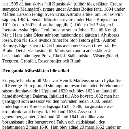
jan 1595 då han skrivs ”till Kuuskosk” (tillhör idag släkten Creutz
stamgods Malmgård), ryttare under Anders Boijes fana, 1604 under
Mårten Larsson (enligt Sven-Eriks Åströms artikel om Teit av Pirn-
sägnen, 1965). Sedan Mönsterskrivare under Hans Boijes fana
1611 (redan 1607 enl. andra uppgifter). Död ca 1613 slagen i
”senaste ryska fejden” enl. brev av sonen Johan Teet till Kongl.
Majt. Hans änka Oleta står som husbonde på gården i Älvsborgs
lösen, hon får 1614 livstids frihet för Stor-Tetom gård. (Åström,
Ramsay, Elgenstierna). Det finns även nerskrivet i brev från Per
Brahe. Det är via kusiner till Marts som andra adelssläkter är
besläktade, nämligen Poitz, Ekelöf, Stålhandske i Västergötland,
Teetgren, Grönfelt, Rosenbröijer och Ruuth.
Den gamla frälsesläkten blir adlad
En yngre halvbror till Mats var Henrik Mårtensson som flyttar över
till Sverige. Han gjorde i sin ungdom resor i utlandet. Förekommer
såsom domhavande i Uppland 1620 och blev 1623 utnämnd till
häradshövding i Dalarna. Inkallad till Åbo hovrätt 1632 men har
tjänstgjort som assessor vid den hovrätten redan 1630. Sedan
underlagman i Karelens lagsaga 1635-1638, borgmästare över
kronobruk samt bergverk i Finland 1638. Assessor i
generalbergsamtet. Utnämnd 30 juni 1641 att tillika vara
borgmästare eller burggreve i Falun och stadsfästad i den
befattningen 2 mars 1646. Han blev adlad 20 mars 1652 under nr.