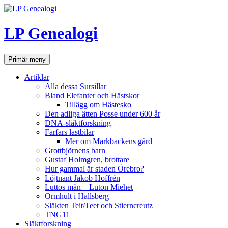
Hoppa
till
innehåll
LP Genealogi
Sök
Primär meny
Artiklar
Alla dessa Sursillar
Bland Elefanter och Hästskor
Tillägg om Hästesko
Den adliga ätten Posse under 600 år
DNA-släktforskning
Farfars lastbilar
Mer om Markbackens gård
Grottbjörnens barn
Gustaf Holmgren, brottare
Hur gammal är staden Örebro?
Löjtnant Jakob Hoffrén
Luttos män – Luton Miehet
Ormhult i Hallsberg
Släkten Teit/Teet och Stierncreutz
TNG11
Släktforskning