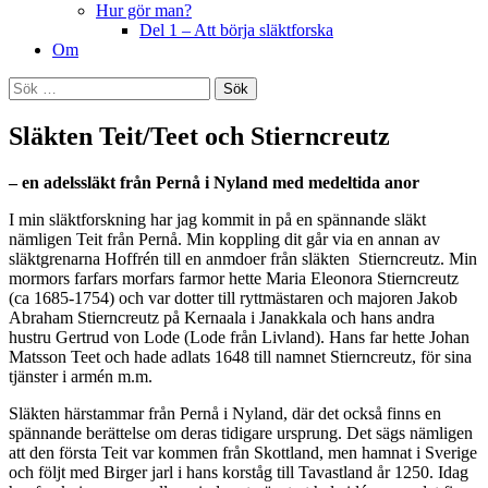
Hur gör man?
Del 1 – Att börja släktforska
Om
Sök
efter:
Släkten Teit/Teet och Stierncreutz
– en adelssläkt från Pernå i Nyland med medeltida anor
I min släktforskning har jag kommit in på en spännande släkt
nämligen Teit från Pernå. Min koppling dit går via en annan av
släktgrenarna Hoffrén till en anmdoer från släkten Stierncreutz. Min
mormors farfars morfars farmor hette Maria Eleonora Stierncreutz
(ca 1685-1754) och var dotter till ryttmästaren och majoren Jakob
Abraham Stierncreutz på Kernaala i Janakkala och hans andra
hustru Gertrud von Lode (Lode från Livland). Hans far hette Johan
Matsson Teet och hade adlats 1648 till namnet Stierncreutz, för sina
tjänster i armén m.m.
Släkten härstammar från Pernå i Nyland, där det också finns en
spännande berättelse om deras tidigare ursprung. Det sägs nämligen
att den första Teit var kommen från Skottland, men hamnat i Sverige
och följt med Birger jarl i hans korståg till Tavastland år 1250. Idag