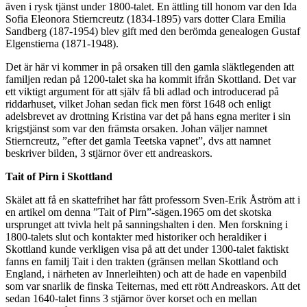
även i rysk tjänst under 1800-talet. En ättling till honom var den Ida
Sofia Eleonora Stierncreutz (1834-1895) vars dotter Clara Emilia
Sandberg (187-1954) blev gift med den berömda genealogen Gustaf
Elgenstierna (1871-1948).
Det är här vi kommer in på orsaken till den gamla släktlegenden att
familjen redan på 1200-talet ska ha kommit ifrån Skottland. Det var
ett viktigt argument för att själv få bli adlad och introducerad på
riddarhuset, vilket Johan sedan fick men först 1648 och enligt
adelsbrevet av drottning Kristina var det på hans egna meriter i sin
krigstjänst som var den främsta orsaken. Johan väljer namnet
Stierncreutz, ”efter det gamla Teetska vapnet”, dvs att namnet
beskriver bilden, 3 stjärnor över ett andreaskors.
Tait of Pirn i Skottland
Skälet att få en skattefrihet har fått professorn Sven-Erik Åström att i
en artikel om denna ”Tait of Pirn”-sägen.1965 om det skotska
ursprunget att tvivla helt på sanningshalten i den. Men forskning i
1800-talets slut och kontakter med historiker och heraldiker i
Skottland kunde verkligen visa på att det under 1300-talet faktiskt
fanns en familj Tait i den trakten (gränsen mellan Skottland och
England, i närheten av Innerleihten) och att de hade en vapenbild
som var snarlik de finska Teiternas, med ett rött Andreaskors. Att det
sedan 1640-talet finns 3 stjärnor över korset och en mellan