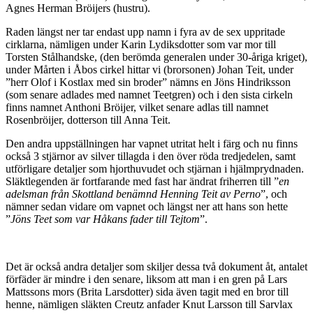
Agnes Herman Bröijers (hustru).
Raden längst ner tar endast upp namn i fyra av de sex uppritade
cirklarna, nämligen under Karin Lydiksdotter som var mor till
Torsten Stålhandske, (den berömda generalen under 30-åriga kriget),
under Mårten i Åbos cirkel hittar vi (brorsonen) Johan Teit, under
”herr Olof i Kostlax med sin broder” nämns en Jöns Hindriksson
(som senare adlades med namnet Teetgren) och i den sista cirkeln
finns namnet Anthoni Bröijer, vilket senare adlas till namnet
Rosenbröijer, dotterson till Anna Teit.
Den andra uppställningen har vapnet utritat helt i färg och nu finns
också 3 stjärnor av silver tillagda i den över röda tredjedelen, samt
utförligare detaljer som hjorthuvudet och stjärnan i hjälmprydnaden.
Släktlegenden är fortfarande med fast har ändrat friherren till ”
en
adelsman från Skottland benämnd Henning Teit av Perno
”, och
nämner sedan vidare om vapnet och längst ner att hans son hette
”
Jöns Teet som var Håkans fader till Tejtom
”.
Det är också andra detaljer som skiljer dessa två dokument åt, antalet
förfäder är mindre i den senare, liksom att man i en gren på Lars
Mattssons mors (Brita Larsdotter) sida även tagit med en bror till
henne, nämligen släkten Creutz anfader Knut Larsson till Sarvlax