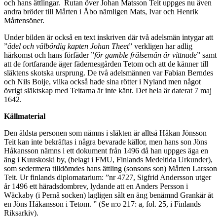
och hans ättlingar. Rutan över Johan Matsson Teit uppges nu även
andra bröder till Mårten i Åbo nämligen Mats, Ivar och Henrik
Mårtensöner.
Under bilden är också en text inskriven där två adelsmän intygar att
”
ädel och välbördig kapten Johan Theet
” verkligen har adlig
härkomst och hans förfäder ”
för gamble frälsemän är vittnade
” samt
att de fortfarande äger fädernesgården Tetom och att de känner till
släktens skotska ursprung. De två adelsmännen var Fabian Berndes
och Nils Boije, vilka också hade sina rötter i Nyland men något
övrigt släktskap med Teitarna är inte känt. Det hela är daterat 7 maj
1642.
Källmaterial
Den äldsta personen som nämns i släkten är alltså Håkan Jönsson
Teit kan inte bekräftas i några bevarade källor, men hans son Jöns
Håkansson nämns i ett dokument från 1496 då han uppges äga en
äng i Kuuskoski by, (belagt i FMU, Finlands Medeltida Urkunder),
som sedermera tilldömdes hans ättling (sonsons son) Mårten Larsson
Teit. Ur finlands diplomatarium: ”nr 4727, Sigfrid Andersson utger
år 1496 ett häradsdombrev, lydande att en Anders Persson i
Wäckaby (i Pernå socken) lagligen sålt en äng benämnd Grankär åt
en Jöns Håkansson i Tetom. ” (Se n:o 217: a, fol. 25, i Finlands
Riksarkiv).