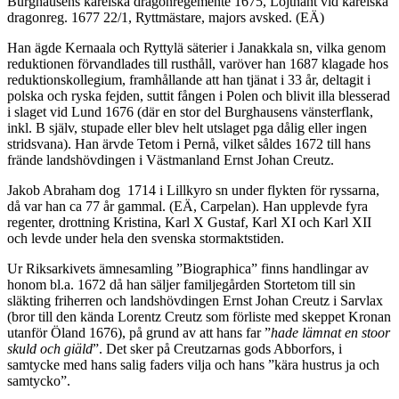
Burghausens karelska dragonregemente 1675, Löjtnant vid karelska
dragonreg. 1677 22/1, Ryttmästare, majors avsked. (EÄ)
Han ägde Kernaala och Ryttylä säterier i Janakkala sn, vilka genom
reduktionen förvandlades till rusthåll, varöver han 1687 klagade hos
reduktionskollegium, framhållande att han tjänat i 33 år, deltagit i
polska och ryska fejden, suttit fången i Polen och blivit illa blesserad
i slaget vid Lund 1676 (där en stor del Burghausens vänsterflank,
inkl. B själv, stupade eller blev helt utslaget pga dålig eller ingen
stridsvana). Han ärvde Tetom i Pernå, vilket såldes 1672 till hans
frände landshövdingen i Västmanland Ernst Johan Creutz.
Jakob Abraham dog 1714 i Lillkyro sn under flykten för ryssarna,
då var han ca 77 år gammal. (EÄ, Carpelan). Han upplevde fyra
regenter, drottning Kristina, Karl X Gustaf, Karl XI och Karl XII
och levde under hela den svenska stormaktstiden.
Ur Riksarkivets ämnesamling ”Biographica” finns handlingar av
honom bl.a. 1672 då han säljer familjegården Stortetom till sin
släkting friherren och landshövdingen Ernst Johan Creutz i Sarvlax
(bror till den kända Lorentz Creutz som förliste med skeppet Kronan
utanför Öland 1676), på grund av att hans far ”
hade lämnat en stoor
skuld och giäld
”. Det sker på Creutzarnas gods Abborfors, i
samtycke med hans salig faders vilja och hans ”kära hustrus ja och
samtycko”.